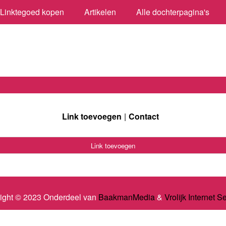
Linktegoed kopen
Artikelen
Alle dochterpagina's
Link toevoegen
Contact
Link toevoegen
ight © 2023 Onderdeel van
BaakmanMedia
&
Vrolijk Internet S